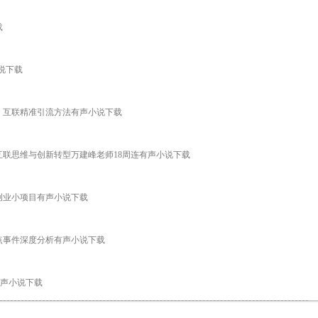
载
小说下载
堂︱互联精准引流方法有声小说下载
，互联思维与创新转型万建峰老师18周连有声小说下载
联创业小项目有声小说下载
热点事件深度分析有声小说下载
有声小说下载