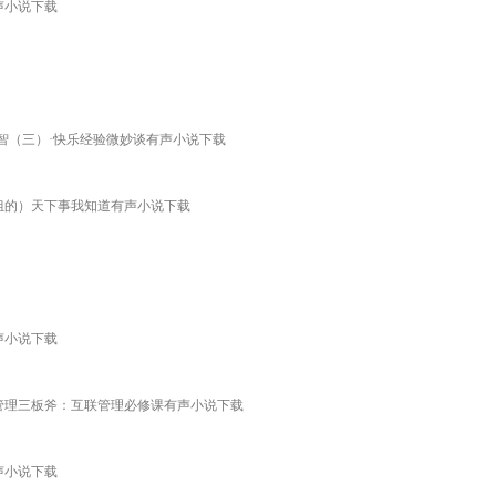
声小说下载
生智（三）·快乐经验微妙谈有声小说下载
姐姐的）天下事我知道有声小说下载
声小说下载
里管理三板斧：互联管理必修课有声小说下载
声小说下载