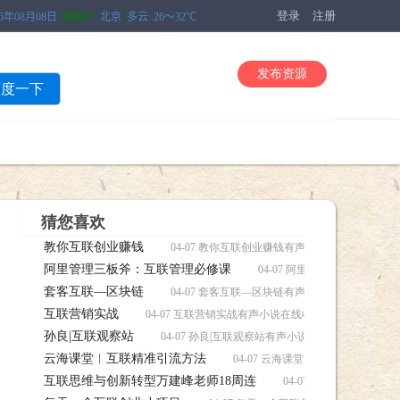
登录
注册
发布资源
百度一下
猜您喜欢
教你互联创业赚钱
04-07 教你互联创业赚钱有声小说在线收听，
阿里管理三板斧：互联管理必修课
04-07 阿里管理三板斧：
套客互联—区块链
下载
04-07 套客互联—区块链有声小说在线收听，
互联营销实战
04-07 互联营销实战有声小说在线收听，互联营销实
孙良|互联观察站
04-07 孙良|互联观察站有声小说在线收听，孙良
云海课堂︱互联精准引流方法
04-07 云海课堂︱互联精准引
互联思维与创新转型万建峰老师18周连
04-07 互联思维与创