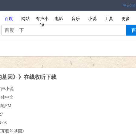
百度
网站
有声小
电影
音乐
小说
工具
更多
说
的基因》》在线收听下载
有声小说
简体中文
蜻蜓FM
27
4-08
《互联的基因》