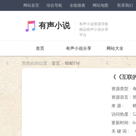
网站首页
综合导航
全能搜索
网站地图
联系我们
有声小说
有声小说资源导航
精品有声小说分享
平台
首页
有声小说分享
网站大全
您所在的位置：
首页
>
蜻蜓FM
《《互联
资源类型 :
资源语言 :
来 源 :
访问热度 :
5
更新时间 :
0
关 键 词 :