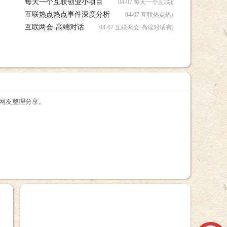
每天一个互联创业小项目
18周连有声小说下载
04-07 每天一个互联创业小项目有声
互联热点热点事件深度分析
04-07 互联热点热点事件深度分析
互联两会·高端对话
04-07 互联两会·高端对话有声小说在线收听
网网友整理分享。
+