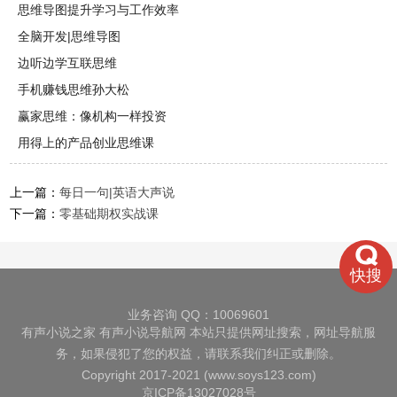
思维导图提升学习与工作效率
全脑开发|思维导图
边听边学互联思维
手机赚钱思维孙大松
赢家思维：像机构一样投资
用得上的产品创业思维课
上一篇：
每日一句|英语大声说
下一篇：
零基础期权实战课
快搜
业务咨询 QQ：10069601
有声小说之家
有声小说导航网
本站只提供网址搜索，网址导航服
务，如果侵犯了您的权益，请联系我们纠正或删除。
Copyright 2017-2021 (www.soys123.com)
京ICP备13027028号