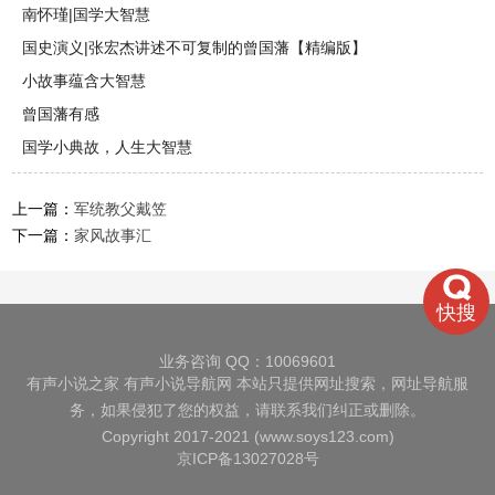
南怀瑾|国学大智慧
国史演义|张宏杰讲述不可复制的曾国藩【精编版】
小故事蕴含大智慧
曾国藩有感
国学小典故，人生大智慧
上一篇：
军统教父戴笠
下一篇：
家风故事汇
快搜
业务咨询 QQ：10069601
有声小说之家
有声小说导航网
本站只提供网址搜索，网址导航服
务，如果侵犯了您的权益，请联系我们纠正或删除。
Copyright 2017-2021 (www.soys123.com)
京ICP备13027028号