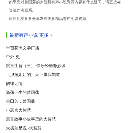
如果您对曾国藩的大智慧有声小说资源内容有什么疑问，请直接与
资源作者联系。
欢迎朋友多多分享发布更多精品有声小说资源。
最新有声小说
更多 +
半亩花田文学广播
中外-史
箴言生智（三）·快乐经验微妙谈
（贝拉姐姐的）天下事我知道
阴律无情
涤荡一生的曾国藩
单田芳：曾国藩
小寓言大智慧
寓言故事小故事里的大智慧
大德如是说~大智慧