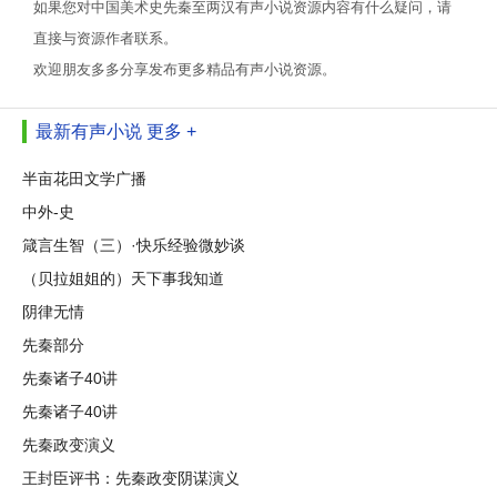
如果您对中国美术史先秦至两汉有声小说资源内容有什么疑问，请
直接与资源作者联系。
欢迎朋友多多分享发布更多精品有声小说资源。
最新有声小说
更多 +
半亩花田文学广播
中外-史
箴言生智（三）·快乐经验微妙谈
（贝拉姐姐的）天下事我知道
阴律无情
先秦部分
先秦诸子40讲
先秦诸子40讲
先秦政变演义
王封臣评书：先秦政变阴谋演义