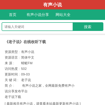
有声小说
首页
有声小说分享
网站大全
《老子说》在线收听下载
资源类型 :
有声小说
资源语言 :
简体中文
来 源 :
蜻蜓FM
访问热度 :
502
更新时间 :
09-03
关 键 词 :
老子说
简 介 :
有声小说之家，全网最新免费有声小
说分享发布平台
老子说下载
[ 最新相关有声小说，请查看本站最新更新有声小说 ]