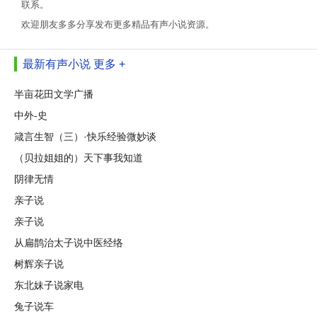
联系。
欢迎朋友多多分享发布更多精品有声小说资源。
最新有声小说
更多 +
半亩花田文学广播
中外-史
箴言生智（三）·快乐经验微妙谈
（贝拉姐姐的）天下事我知道
阴律无情
亲子说
亲子说
从扁鹊治太子说中医经络
树辉亲子说
东北妹子说家电
兔子说车