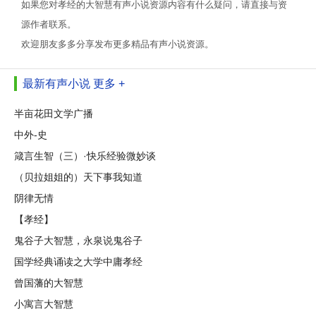
如果您对孝经的大智慧有声小说资源内容有什么疑问，请直接与资
源作者联系。
欢迎朋友多多分享发布更多精品有声小说资源。
最新有声小说
更多 +
半亩花田文学广播
中外-史
箴言生智（三）·快乐经验微妙谈
（贝拉姐姐的）天下事我知道
阴律无情
【孝经】
鬼谷子大智慧，永泉说鬼谷子
国学经典诵读之大学中庸孝经
曾国藩的大智慧
小寓言大智慧