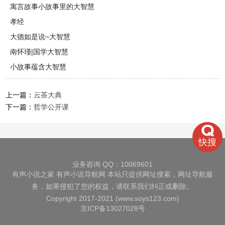
寓言故事小故事里的大智慧
孝经
大德如是说~大智慧
南怀瑾|国学大智慧
小故事蕴含大智慧
上一篇：
云茶大典
下一篇：
哲学公开课
快搜
业务咨询 QQ：10069601
有声小说之家
有声小说导航网
本站只提供网址搜索，网址导航服
务，如果侵犯了您的权益，请联系我们纠正或删除。
Copyright 2017-2021 (www.soys123.com)
京ICP备13027028号